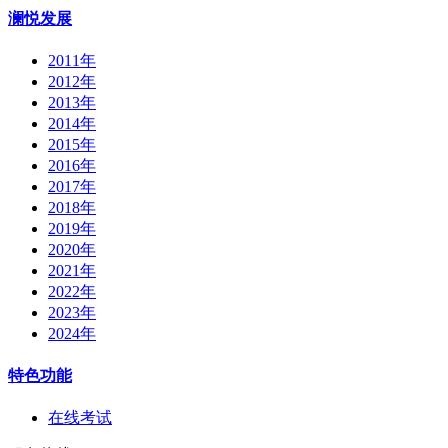
澜悦发展
2011年
2012年
2013年
2014年
2015年
2016年
2017年
2018年
2019年
2020年
2021年
2022年
2023年
2024年
特色功能
在线考试