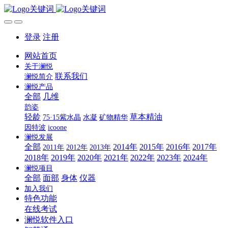
登录
注册
网站首页
关于澜悦
联系我们
澜悦简介
澜悦产品
全部
几维
韵姿
轻龄
草本精油
75·15紫水晶
水凝
矿物精华
因特波
icoone
澜悦发展
全部
2014年
2015年
2016年
2017年
2011年
2012年
2013年
2018年
2019年
2020年
2021年
2022年
2023年
2024年
澜悦项目
全部
面部
身体
仪器
加入我们
特色功能
在线考试
澜悦软件入口