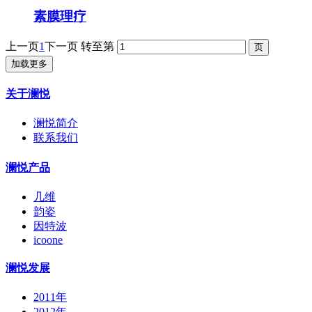
素膜理疗
上一页
1
下一页
转至第
加载更多
关于澜悦
澜悦简介
联系我们
澜悦产品
几维
韵姿
因特波
icoone
澜悦发展
2011年
2012年